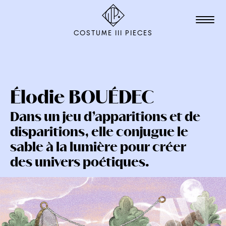
COSTUME III PIECES
TALENTS
STUDIO
Élodie
BOUÉDEC
Dans un jeu d’apparitions et de
ÉDITION
disparitions, elle conjugue le
FILM & ANIMATION
sable à la lumière pour créer
SCÉNOGRAPHIE
des univers poétiques.
PACKAGING
SHOOTING
L'AGENCE