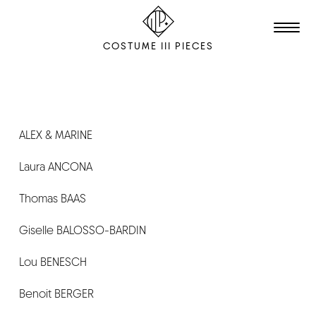
COSTUME III PIECES
TALENTS
STUDIO
ALEX & MARINE
Laura ANCONA
ÉDITION
FILM & ANIMATION
Thomas BAAS
SCÉNOGRAPHIE
Giselle BALOSSO-BARDIN
PACKAGING
Lou BENESCH
SHOOTING
Benoit BERGER
L'AGENCE