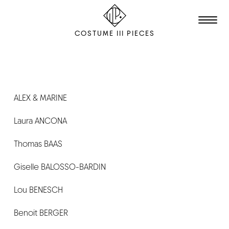
COSTUME III PIECES
TALENTS
STUDIO
ALEX & MARINE
Laura ANCONA
EDITION
FILM & ANIMATION
Thomas BAAS
SCENOGRAPHY
Giselle BALOSSO-BARDIN
PACKAGING
Lou BENESCH
SHOOTING
Benoit BERGER
THE AGENCY