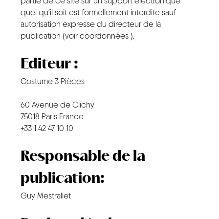
partie de ce site sur un support électronique
quel qu’il soit est formellement interdite sauf
CONTACT
autorisation expresse du directeur de la
publication (voir coordonnées ).
Editeur :
Costume 3 Pièces
60 Avenue de Clichy
75018 Paris France
+33 1 42 47 10 10
Responsable de la
publication:
Guy Mestrallet